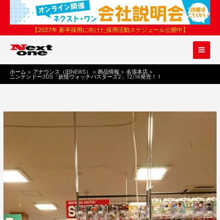
内
容
を
【2027年 新卒採用に向けた採用活動スケジュール公開中】
ス
キ
ッ
プ
ホーム
アナウンス（旧NEWS）
商品情報
名張本店
ニンテンドー3DS「妖怪ウォッチバスターズ2」12/16発売！！