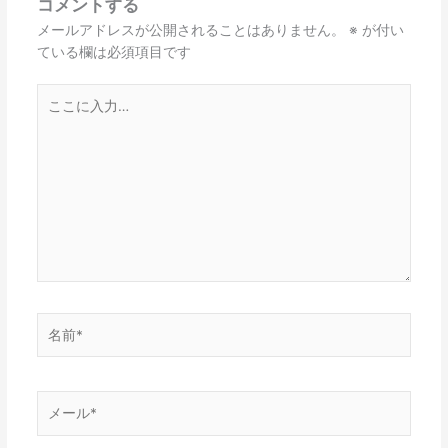
コメントする
メールアドレスが公開されることはありません。
※
が付い
ている欄は必須項目です
こ
こ
に
入
力…
名
前
*
メ
ー
ル