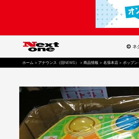
内
容
を
ス
キ
ッ
ネ
プ
ホーム
アナウンス（旧NEWS）
商品情報
名張本店
ポップン