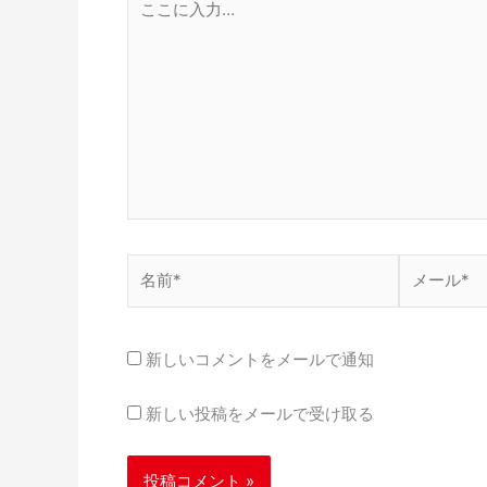
こ
に
入
力…
名
メ
前
ー
*
ル
*
新しいコメントをメールで通知
新しい投稿をメールで受け取る