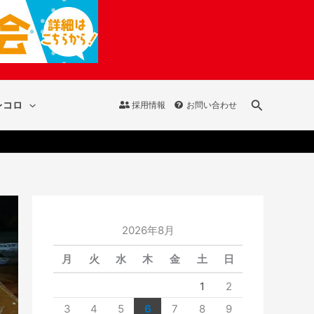
検
レコロ
採用情報
お問い合わせ
索
2026年8月
月
火
水
木
金
土
日
1
2
3
4
5
6
7
8
9