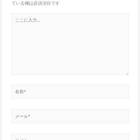
ている欄は必須項目です
こ
こ
に
入
力…
名
前
*
メ
ー
ル
*
サ