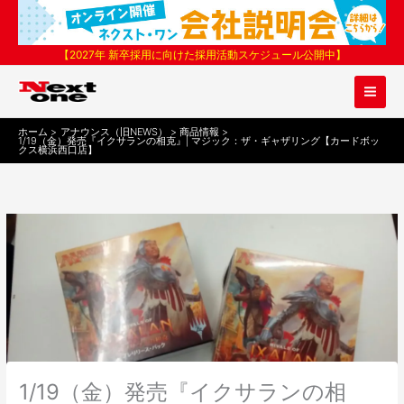
内
容
を
【2027年 新卒採用に向けた採用活動スケジュール公開中】
ス
キ
ッ
プ
ホーム
アナウンス（旧NEWS）
商品情報
1/19（金）発売『イクサランの相克』| マジック：ザ・ギャザリング【カードボッ
クス横浜西口店】
1/19（金）発売『イクサランの相