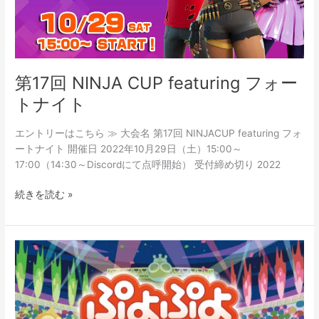
ォ
ー
ト
ナ
イ
第17回 NINJA CUP featuring フォー
ト
トナイト
エントリーはこちら ≫ 大会名 第17回 NINJACUP featuring フォ
ートナイト 開催日 2022年10月29日（土）15:00～
17:00（14:30～Discordにて点呼開始） 受付締め切り 2022
続きを読む »
【e
ス
ポ
ー
ツ】