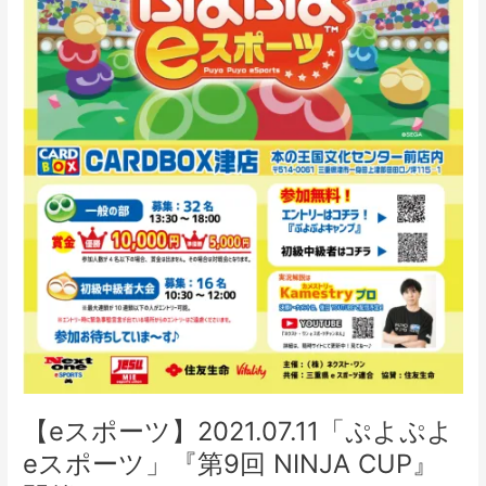
ス
ポ
ー
ツ」
『第
9
回
NINJA
CUP』
開
催
【eスポーツ】2021.07.11「ぷよぷよ
eスポーツ」『第9回 NINJA CUP』