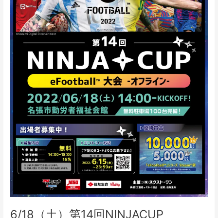
会
オ
フ
ラ
イ
ン
6/18（土）第14回NINJACUP