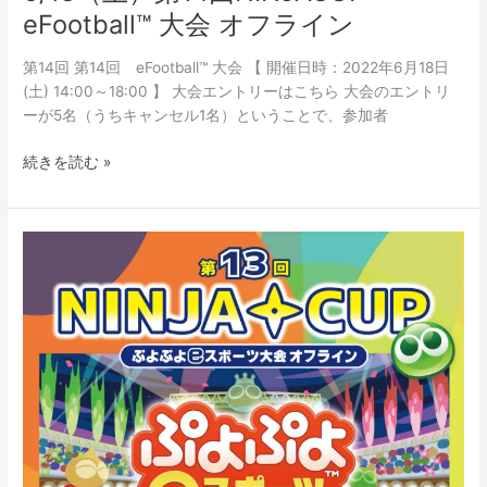
eFootball™ 大会 オフライン
第14回 第14回 eFootball™ 大会 【 開催日時：2022年6月18日
(土) 14:00～18:00 】 大会エントリーはこちら 大会のエントリ
ーが5名（うちキャンセル1名）ということで、参加者
続きを読む »
【e
ス
ポ
ー
ツ】
2022.5.28「ぷ
よ
ぷ
よ
e
ス