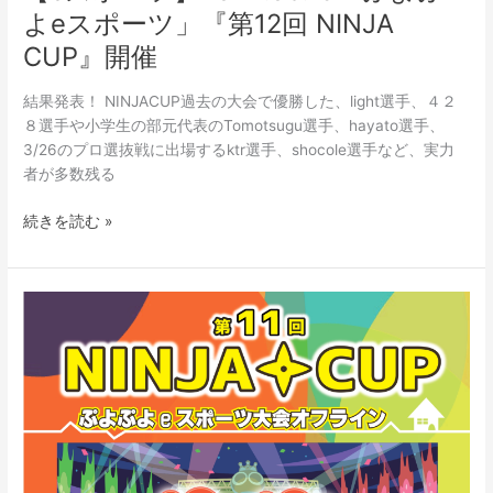
ー
よeスポーツ」『第12回 NINJA
ツ」
CUP』開催
『第
12
回
結果発表！ NINJACUP過去の大会で優勝した、light選手、４２
NINJA
８選手や小学生の部元代表のTomotsugu選手、hayato選手、
CUP』
3/26のプロ選抜戦に出場するktr選手、shocole選手など、実力
開
者が多数残る
催
続きを読む »
【e
ス
ポ
ー
ツ】
2021.11.27「ぷ
よ
ぷ