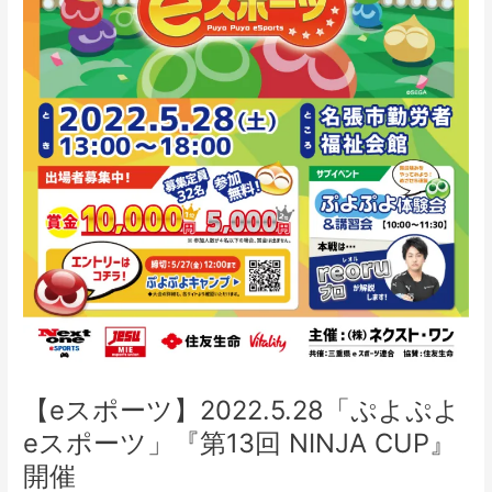
ポ
ー
ツ」
『第
13
回
NINJA
CUP』
開
催
【eスポーツ】2022.5.28「ぷよぷよ
eスポーツ」『第13回 NINJA CUP』
開催