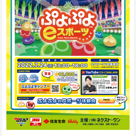
ぷ
よ
e
ス
ポ
ー
ツ」
『第
15
回
NINJA
CUP』
開
催