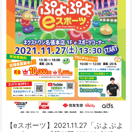
よ
e
ス
ポ
ー
ツ」
『第
11
回
NINJA
CUP』
開
催
【eスポーツ】2021.11.27「ぷよぷよ