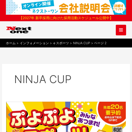
内
容
を
【2027年 新卒採用に向けた採用活動スケジュール公開中】
ス
キ
ッ
プ
ホーム
インフォメーション
ｅスポーツ
NINJA CUP
ページ 2
NINJA CUP
第
18
回
NINJACUP
ぷ