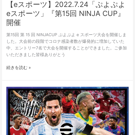
【eスポーツ】2022.7.24「ぷよぷよ
eスポーツ」『第15回 NINJA CUP』
開催
第15回 第 15 回 NINJACUP ぷよぷよ e スポーツ大会を開催しま
した。大会前の段階でコロナ感染者数が爆発的に増加していた
中、エントリー7名で大会を開催することができました。ご参加
いただきました皆様ありがとう
続きを読む »
6/18（土）
第
14
回
NINJACUP
eFootball™
大