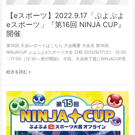
【eスポーツ】2022.9.17「ぷよぷよ
eスポーツ」『第16回 NINJA CUP』
開催
第16回 大会レポートはこちら 大会概要 大会名 第16回
NINJACUP ぷよぷよeスポーツ大会 日程 2022/9/17(土) 12:30
～17:00（12:30～受付開始） 今回、大会終了後にNINJACUP意
続きを読む »
【e
ス
ポ
ー
ツ】
2022.7.24「ぷ
よ