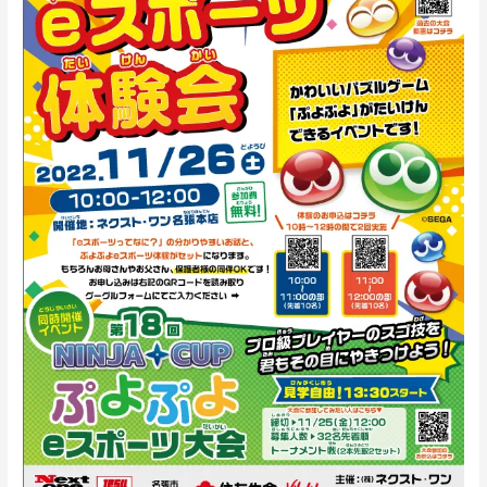
よ
ぷ
よ
e
ス
ポ
ー
ツ
大
会
2022
年
11
月
26
日
（土）