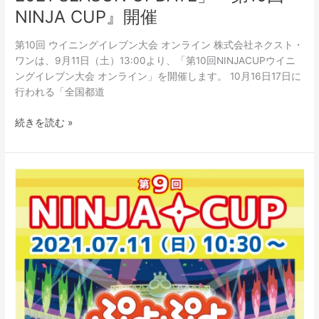
NINJA CUP』開催
第10回 ウイニングイレブン大会 オンライン 株式会社ネクスト・
ワンは、9月11日（土）13:00より、「第10回NINJACUPウイニ
ングイレブン大会 オンライン」を開催します。 10月16日17日に
行われる「全国都道
続きを読む »
【e
ス
ポ
ー
ツ】
2021.07.11「ぷ
よ
ぷ
よ
e