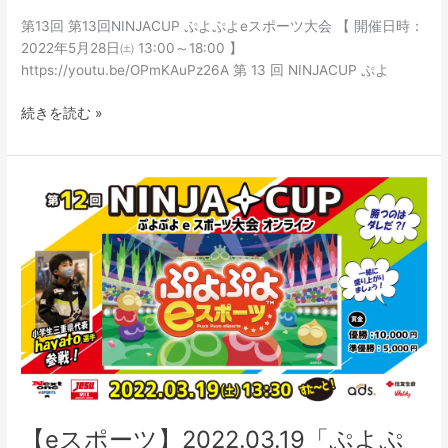
第13回 第13回NINJACUP ぷよぷよeスポーツ大会 【 開催日時：
2022年5月28日㈯ 13:00～18:00 】
https://youtu.be/OPmKAuPz26A 第 13 回 NINJACUP ぷよ
続きを読む »
【e
ス
ポ
ー
ツ】
2022.03.19「ぷ
よ
ぷ
よ
e
ス
ポ
【eスポーツ】2022.03.19「ぷよぷ