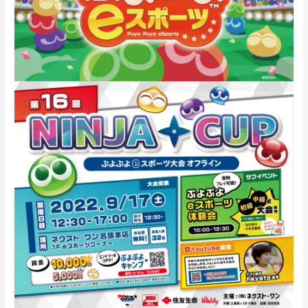
2022.9.17「ぷ
よ
ぷ
よ
e
ス
ポ
ー
ツ」
『第
16
回
NINJA
CUP』
開
催