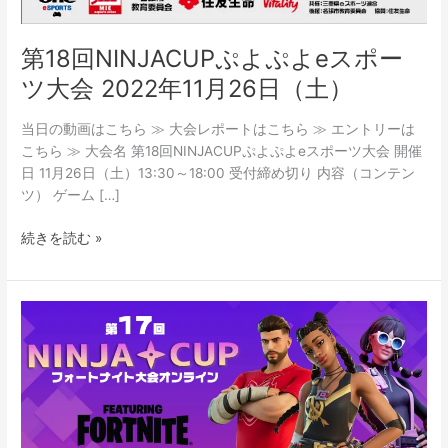
第18回NINJACUPぷよぷよeスポー
ツ大会 2022年11月26日（土）
当日の動画はこちら ≫ 大会レポートはこちら ≫ エントリーは
こちら ≫ 大会名 第18回NINJACUPぷよぷよeスポーツ大会 開催
日 11月26日（土）13:30～18:00 受付締め切り 内容（コンテン
ツ） ゲーム […]
続きを読む »
第
17
回
NINJA
CUP
featuring
フ