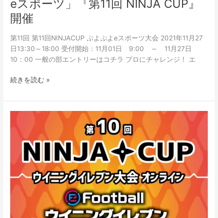
eスポーツ」『第11回 NINJA CUP』
開催
第11回 第11回NINJACUP ぷよぷよeスポーツ大会 2021年11月27
日13:30～18:00 受付開始：11月01日 9:00 ～ 11月27日
10：00 一般の部エントリーはコチラ プロにチャレンジ！ エ
続きを読む »
【e
ス
ポ
ー
ツ】
2021.09.11(土)
「eFootball
ウ
イ
ニ