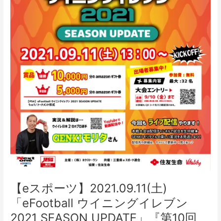
ン
グ
イ
レ
ブ
ン
2021
SEASON
UPDATE」
『第
10
回
NINJA
CUP』
開
催
【eスポーツ】2021.09.11(土)
「eFootball ウイニングイレブン
2021 SEASON UPDATE」『第10回