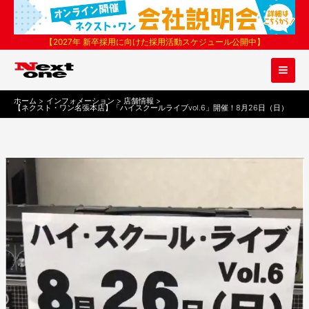
内
容
を
【2027年 新卒採用に向けた採用活動スケジュール公開中】
ス
キ
ッ
プ
ホーム
インフォメーション
店舗情報
【ネクスト・ワン名張本店】「ハイスクールライブvol.6」開催！8月26日（日）