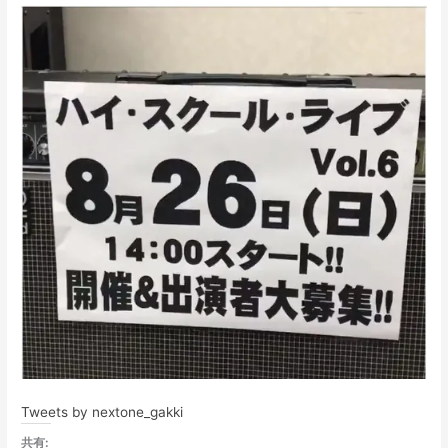
Tweets by nextone_gakki
共有: