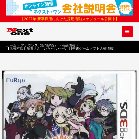
内
容
を
【2027年 新卒採用に向けた採用活動スケジュール公開中】
ス
キ
ッ
プ
ホーム
アナウンス（旧NEWS）
商品情報
【名張本店】新着さん、いらっしゃ～い！[中古ゲームソフト入荷情報]