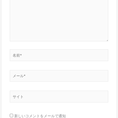
に
入
力…
名
前
*
メ
ー
ル
*
サ
イ
ト
新しいコメントをメールで通知