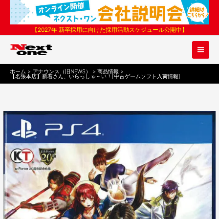
内
容
を
【2027年 新卒採用に向けた採用活動スケジュール公開中】
ス
キ
ッ
プ
ホーム
アナウンス（旧NEWS）
商品情報
【名張本店】新着さん、いらっしゃ～い！[中古ゲームソフト入荷情報]