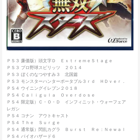
ＰＳ３ 廉価版）頭文字Ｄ ＥｘｔｒｅｍｅＳｔａｇｅ
ＰＳ３ プロ野球スピリッツ ２０１４
ＰＳ３ ぼくのなつやすみ３ 北国篇
ＰＳ３ モンスターハンターポータブル３ｒｄ ＨＤｖｅｒ．
ＰＳ４ ウイニングイレブン２０１８
ＰＳ４ Ｃａｌｉｇｕｌａ Ｏｖｅｒｄｏｓｅ
ＰＳ４ 限定版）Ｃ・Ｏ・Ｄ インフィニット・ウォーフェア
レガシ
ＰＳ４ コナン アウトキャスト
ＰＳ４ Ｔｈｅ Ｓｕｒｇｅ
ＰＳ４ 通常版）閃乱カグラ Ｂｕｒｓｔ Ｒｅ：Ｎｅｗａｌ
ＰＳ４ バイオハザード６