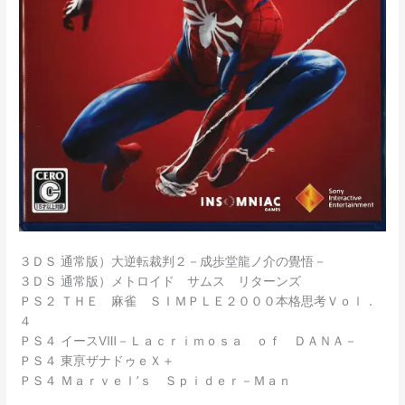
３ＤＳ 通常版）大逆転裁判２－成歩堂龍ノ介の覺悟－
３ＤＳ 通常版）メトロイド サムス リターンズ
ＰＳ２ ＴＨＥ 麻雀 ＳＩＭＰＬＥ２０００本格思考Ｖｏｌ．
４
ＰＳ４ イースⅧ－Ｌａｃｒｉｍｏｓａ ｏｆ ＤＡＮＡ－
ＰＳ４ 東亰ザナドゥｅＸ＋
ＰＳ４ Ｍａｒｖｅｌ’ｓ Ｓｐｉｄｅｒ－Ｍａｎ