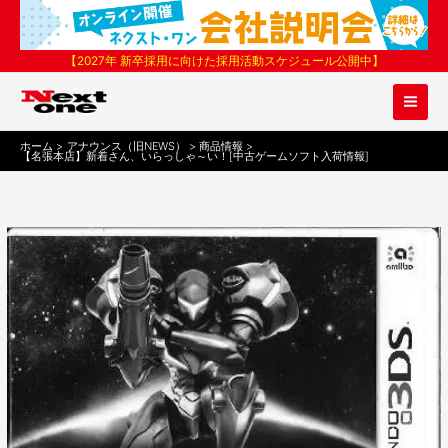
内
容
を
【2027年 新卒採用に向けた採用活動スケジュール公開中】
ス
キ
ッ
プ
ホーム
アナウンス（旧NEWS）
商品情報
【名張本店】新着さん、いらっしゃ～い！[中古ゲームソフト入荷情報]