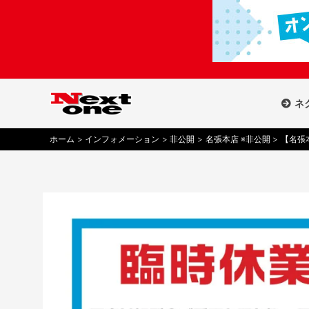
内
容
を
ス
キ
ッ
ネ
プ
ホーム
インフォメーション
非公開
名張本店 ※非公開
【名張