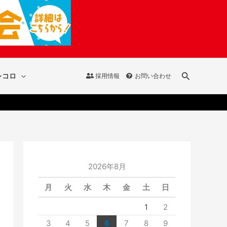
検
レコロ
採用情報
お問い合わせ
索
2026年8月
月
火
水
木
金
土
日
1
2
3
4
5
6
7
8
9